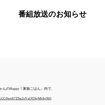
番組放送のお知らせ
うちゃんのHappy！家族ごはん」内で、
st=TLGGSweh7ZSp2sYxOTAyMjAyNQ