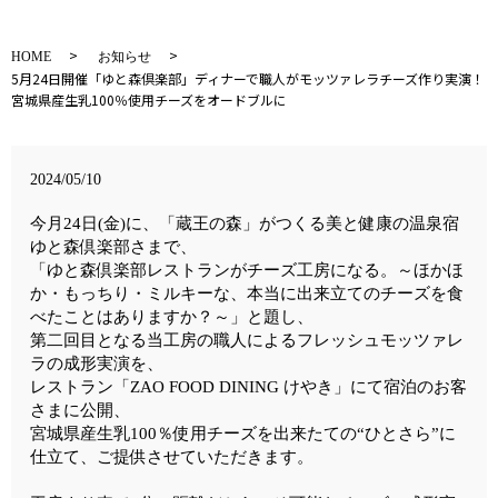
HOME
お知らせ
5月24日開催「ゆと森倶楽部」ディナーで職人がモッツァレラチーズ作り実演！
宮城県産生乳100％使用チーズをオードブルに
2024/05/10
今月24日(金)に、「蔵王の森」がつくる美と健康の温泉宿
ゆと森倶楽部さまで、
「ゆと森倶楽部レストランがチーズ工房になる。～ほかほ
か・もっちり・ミルキーな、本当に出来立てのチーズを食
べたことはありますか？～」と題し、
第二回目となる当工房の職人によるフレッシュモッツァレ
ラの成形実演を、
レストラン「ZAO FOOD DINING けやき」にて宿泊のお客
さまに公開、
宮城県産生乳100％使用チーズを出来たての“ひとさら”に
仕立て、ご提供させていただきます。