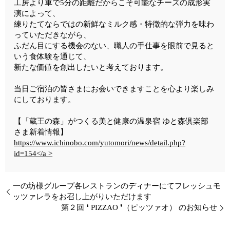
工房より車で5分の距離だからこそ可能なチーズの成形実
演によって、
練りたてならではの新鮮なミルク感・特徴的な弾力を味わ
っていただきながら、
ふだん目にする機会のない、職人の手仕事を眼前で見ると
いう食体験を通じて、
新たな価値を創出したいと考えております。
当日ご宿泊の皆さまにお会いできますことを心より楽しみ
にしております。
【「蔵王の森」がつくる美と健康の温泉宿 ゆと森倶楽部
さま新着情報】
https://www.ichinobo.com/yutomori/news/detail.php?
id=154</a >
一の坊様グループ各レストランのディナーにてフレッシュモ
ッツァレラをお召し上がりいただけます
第２回 ❛ PIZZAO ❜（ピッツァオ） のお知らせ